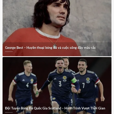
George Best – Huyền thoại bóng đá và cuộc sống đầy màu sắc
Đội Tuyển Bóng Đá Quốc Gia Scotland – Hành Trình Vượt Thời Gian