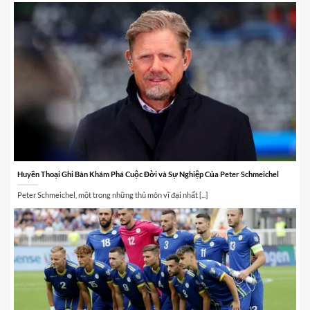
Huyền Thoại Ghi Bàn Khám Phá Cuộc Đời và Sự Nghiệp Của Peter Schmeichel
Peter Schmeichel, một trong những thủ môn vĩ đại nhất [...]